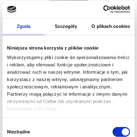
KARTA SENIORA
Zgoda
Szczegóły
O plikach cookies
Przy okazaniu karty seniora rabat 10% Promocja
Na miejscu i odbiór osobisty
obowiązuje w:
Niniejsza strona korzysta z plików cookie
Wykorzystujemy pliki cookie do spersonalizowania treści
PONIEDZIAŁEK
:
i reklam, aby oferować funkcje społecznościowe i
WTOREK
:
analizować ruch w naszej witrynie. Informacje o tym, jak
ŚRODA
:
korzystasz z naszej witryny, udostępniamy partnerom
CZWARTEK
:
społecznościowym, reklamowym i analitycznym.
PIĄTEK
:
Partnerzy mogą połączyć te informacje z innymi danymi
SOBOTA
:
otrzymanymi od Ciebie lub uzyskanymi podczas
NIEDZIELA
:
korzystania z ich usług.
Wybór
Zobacz ofertę
Niezbędne
zgody