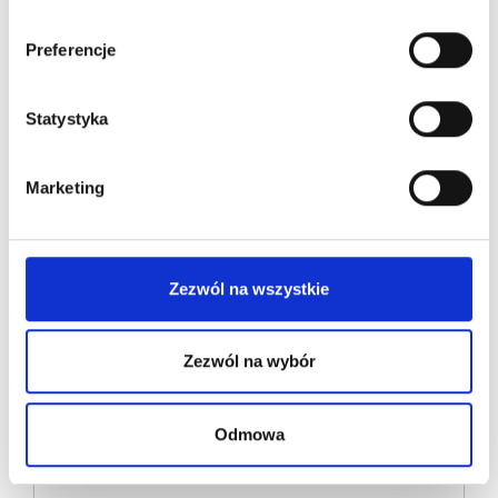
Preferencje
Statystyka
Marketing
Zezwól na wszystkie
DRUGA PIZZA LUB
Zezwól na wybór
ZAPIEKANKA W LOKALU
MINUS 50%
Odmowa
Tylko na miejscu
Promocja obowiązuje w: