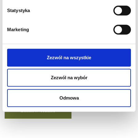
Statystyka
Marketing
Piotrkowska 21, 98-100 Łask
Telefon:
721 297 488
Mapa dojazdu
Zezwól na wszystkie
Obserwuj nas na:
Zezwól na wybór
Gotówka, karta lub szybki przelew
Odmowa
Zamów online