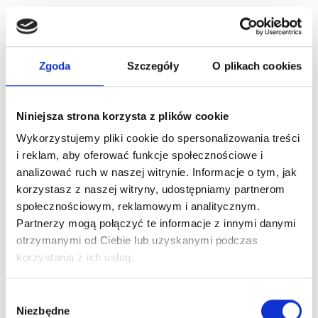
zakres Pakietu Podstawowego
słodkie / słone przekąski, woda, soki, napoje,
lody lub gofry do wyboru oraz frytki lub pizza do wyboru
Zgoda
Szczegóły
O plikach cookies
Koszt: 650 zł
Niniejsza strona korzysta z plików cookie
PAKIET FUN & PLAY:
Wykorzystujemy pliki cookie do spersonalizowania treści
i reklam, aby oferować funkcje społecznościowe i
zakres Pakietu Premium
analizować ruch w naszej witrynie. Informacje o tym, jak
opieka i atrakcje stworzone przez wykwalifikowanego
korzystasz z naszej witryny, udostępniamy partnerom
Animatora (możliwe warsztaty z wykonywania własnej pizzy
społecznościowym, reklamowym i analitycznym.
+ 30 zł /os.)
Partnerzy mogą połączyć te informacje z innymi danymi
Koszt: 850 zł
otrzymanymi od Ciebie lub uzyskanymi podczas
korzystania z ich usług.
Oferta urodzinowa obowiązuje w dni powszednie. W weekendy
koszt + 150 zł za każdy pakiet. Każdy pakiet obejmuje
Wybór
do 10 dzieci włącznie (liczymy solenizanta). Dopłata za większą
Niezbędne
zgody